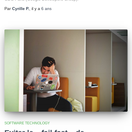
Par
Cyrille P.
, il y a
6 ans
SOFTWARE TECHNOLOGY