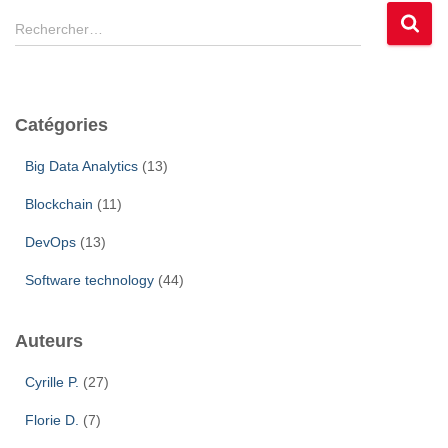
R
Rechercher…
e
c
h
e
Catégories
r
c
Big Data Analytics
(13)
h
e
Blockchain
(11)
r
DevOps
(13)
:
Software technology
(44)
Auteurs
Cyrille P.
(27)
Florie D.
(7)