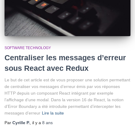
SOFTWARE TECHNOLOGY
Centraliser les messages d’erreur
sous React avec Redux
Le but de cet article est de vous proposer une solution permettant
de centraliser vos messages d’erreur émis par vos réponses
HTTP depuis un composant React intégrant par exemple
l’affichage d’une modal. Dans la version 16 de React, la notion
d’Error Boundary a été introduite permettant d’intercepter les
messages d’erreur
Lire la suite
Par
Cyrille P.
, il y a
8 ans