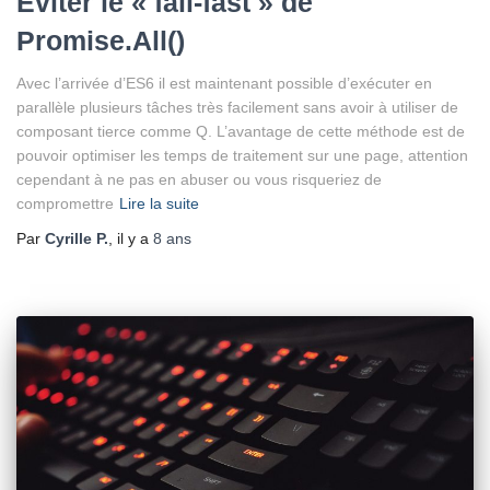
Eviter le « fail-fast » de
Promise.All()
Avec l’arrivée d’ES6 il est maintenant possible d’exécuter en
parallèle plusieurs tâches très facilement sans avoir à utiliser de
composant tierce comme Q. L’avantage de cette méthode est de
pouvoir optimiser les temps de traitement sur une page, attention
cependant à ne pas en abuser ou vous risqueriez de
compromettre
Lire la suite
Par
Cyrille P.
, il y a
8 ans