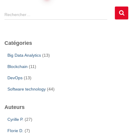
des
R
Rechercher…
e
publications
c
h
e
Catégories
r
c
Big Data Analytics
(13)
h
e
Blockchain
(11)
r
DevOps
(13)
:
Software technology
(44)
Auteurs
Cyrille P.
(27)
Florie D.
(7)