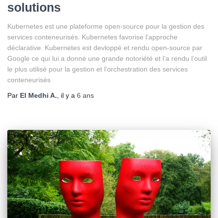
solutions
Kubernetes est une plateforme open-source pour la gestion des
services conteneurisés. Kubernetes favorise l’approche
déclarative. Kubernetes est devloppé et rendu open-source par
Google ce qui lui a donné une grande notoriété et l’a rendu l’outil
le plus utilisé pour la gestion et l’orchestration des services
conteneurisés
Par
El Medhi A.
, il y a
6 ans