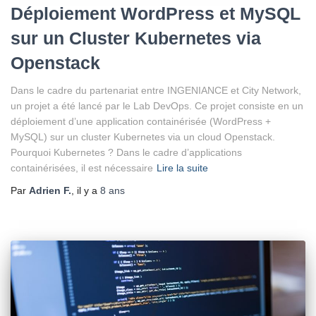
Déploiement WordPress et MySQL
sur un Cluster Kubernetes via
Openstack
Dans le cadre du partenariat entre INGENIANCE et City Network,
un projet a été lancé par le Lab DevOps. Ce projet consiste en un
déploiement d’une application containérisée (WordPress +
MySQL) sur un cluster Kubernetes via un cloud Openstack.
Pourquoi Kubernetes ? Dans le cadre d’applications
containérisées, il est nécessaire
Lire la suite
Par
Adrien F.
, il y a
8 ans