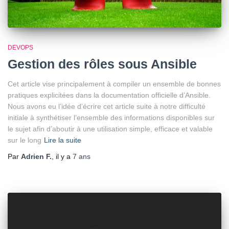
DEVOPS
Gestion des rôles sous Ansible
Cet article vise principalement à compiler un ensemble de bonnes
pratiques explicitées dans la documentation officielle d’Ansible.
Nous avons eu l’idée d’écrire cet article suite à notre difficulté
initiale à synthétiser l’ensemble des informations disponibles sur
le sujet afin d’aboutir à une utilisation simple, efficace et valable
sur le long
Lire la suite
Par
Adrien F.
, il y a
7 ans