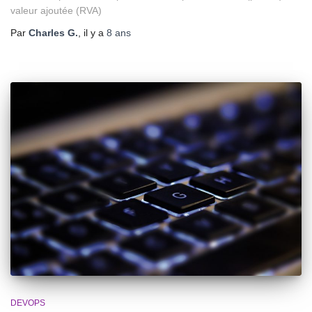
valeur ajoutée (RVA)
Par
Charles G.
, il y a
8 ans
DEVOPS