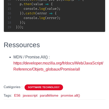
  p
.
then
(
value
=>
{
    console
.
log
(
value
)
;
}
)
.
catch
(
error
=>
{
    console
.
log
(
error
)
;
}
)
;
}
)
)
;
Ressources
MDN / Promise.All() :
https://developer.mozilla.org/fr/docs/Web/JavaScript/
Reference/Objets_globaux/Promise/all
Catégories :
SOFTWARE TECHNOLOGY
Tags:
ES6
javascript
parallélisme
promise.all()