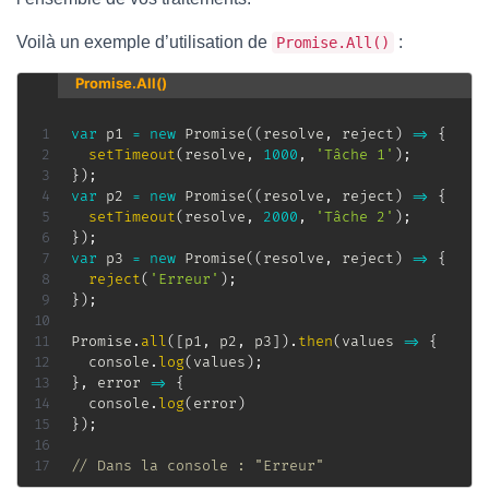
Voilà un exemple d’utilisation de
:
Promise.All()
Promise.All()
var
 p1 
=
new
Promise
(
(
resolve
,
 reject
)
=>
{
setTimeout
(
resolve
,
1000
,
'Tâche 1'
)
;
}
)
;
var
 p2 
=
new
Promise
(
(
resolve
,
 reject
)
=>
{
setTimeout
(
resolve
,
2000
,
'Tâche 2'
)
;
}
)
;
var
 p3 
=
new
Promise
(
(
resolve
,
 reject
)
=>
{
reject
(
'Erreur'
)
;
}
)
;
Promise
.
all
(
[
p1
,
 p2
,
 p3
]
)
.
then
(
values
=>
{
  console
.
log
(
values
)
;
}
,
error
=>
{
  console
.
log
(
error
)
}
)
;
// Dans la console : "Erreur"