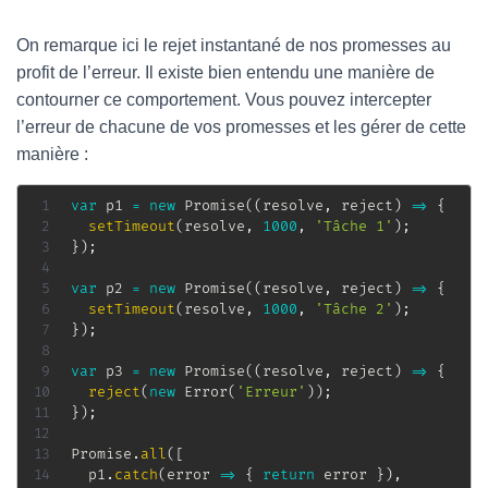
On remarque ici le rejet instantané de nos promesses au
profit de l’erreur. Il existe bien entendu une manière de
contourner ce comportement. Vous pouvez intercepter
l’erreur de chacune de vos promesses et les gérer de cette
manière :
var
 p1 
=
new
Promise
(
(
resolve
,
 reject
)
=>
{
setTimeout
(
resolve
,
1000
,
'Tâche 1'
)
;
}
)
;
var
 p2 
=
new
Promise
(
(
resolve
,
 reject
)
=>
{
setTimeout
(
resolve
,
1000
,
'Tâche 2'
)
;
}
)
;
var
 p3 
=
new
Promise
(
(
resolve
,
 reject
)
=>
{
reject
(
new
Error
(
'Erreur'
)
)
;
}
)
;
Promise
.
all
(
[
  p1
.
catch
(
error
=>
{
return
 error 
}
)
,