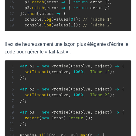
  p2
.
catch
(
error
=>
{
return
 error 
}
)
,
  p3
.
catch
(
error
=>
{
return
 error 
}
)
]
)
.
then
(
values
=>
{
  console
.
log
(
values
[
0
]
)
;
// "Tâche 1"
  console
.
log
(
values
[
1
]
)
;
// "Tâche 2"
Il existe heureusement une façon plus élégante d’écrire le
code pour gérer le « fail-fast » :
var
 p1 
=
new
Promise
(
(
resolve
,
 reject
)
=>
{
setTimeout
(
resolve
,
1000
,
'Tâche 1'
)
;
}
)
;
var
 p2 
=
new
Promise
(
(
resolve
,
 reject
)
=>
{
setTimeout
(
resolve
,
1000
,
'Tâche 2'
)
;
}
)
;
var
 p3 
=
new
Promise
(
(
resolve
,
 reject
)
=>
{
reject
(
new
Error
(
'Erreur'
)
)
;
}
)
;
Promise
.
all
(
[
p1
,
 p2
,
 p3
]
.
map
(
p
=>
{