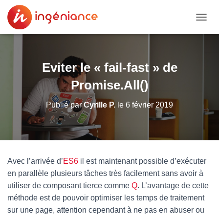
DÉPLI
Eviter le « fail-fast » de
Promise.All()
Publié par
Cyrille P.
le
6 février 2019
Avec l’arrivée d’
ES6
il est maintenant possible d’exécuter
en parallèle plusieurs tâches très facilement sans avoir à
utiliser de composant tierce comme
Q
. L’avantage de cette
méthode est de pouvoir optimiser les temps de traitement
sur une page, attention cependant à ne pas en abuser ou