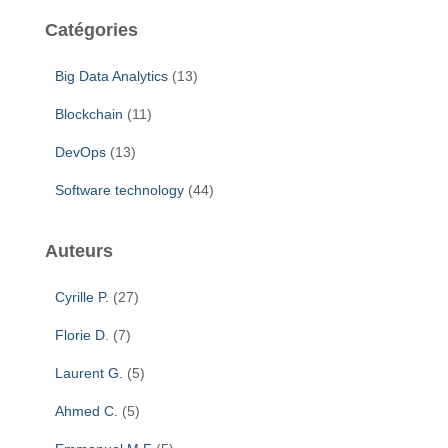
e
Catégories
r
c
Big Data Analytics
(13)
h
e
Blockchain
(11)
r
DevOps
(13)
:
Software technology
(44)
Auteurs
Cyrille P.
(27)
Florie D.
(7)
Laurent G.
(5)
Ahmed C.
(5)