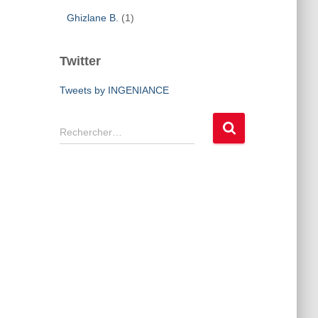
Ghizlane B.
(1)
Twitter
Tweets by INGENIANCE
R
Rechercher…
e
c
h
e
r
c
h
e
r
: