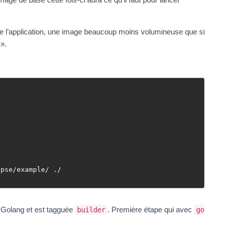
 de l’application, une image beaucoup moins volumineuse que si
 ».


pse/example/ ./

e Golang et est tagguée
. Première étape qui avec
builder
go