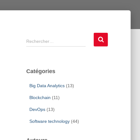
R
Rechercher…
e
c
h
e
Catégories
r
c
Big Data Analytics
(13)
h
e
Blockchain
(11)
r
DevOps
(13)
:
Software technology
(44)