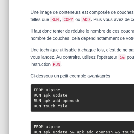
Une image de conteneurs est composée de couches. C
telles que
,
ou
. Plus vous avez de co
RUN
COPY
ADD
Il faut donc tenter de réduire le nombre de ces couc
nombre de couches, cela dépend notamment de votre 
Une technique utilisable à chaque fois, c’est de ne pas
vous lancez. Au contraire, utilisez l’opérateur
pou
&&
instruction
.
RUN
Ci-dessous un petit exemple avant/après:
FROM alpine

RUN apk update

RUN apk add openssh

RUN touch file
FROM alpine

RUN apk update && apk add openssh && touc