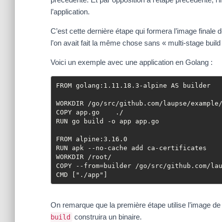
l’application.
C’est cette dernière étape qui formera l’image finale
l’on avait fait la même chose sans « multi-stage build
Voici un exemple avec une application en Golang :
FROM golang:1.11.18.3-alpine AS builder

WORKDIR /go/src/github.com/laupse/example/
COPY app.go    ./

RUN go build -o app app.go

FROM alpine:3.16.0  

RUN apk --no-cache add ca-certificates

WORKDIR /root/

COPY --from=builder /go/src/github.com/lau
CMD ["./app"] 
On remarque que la première étape utilise l’image d
construira un binaire.
build