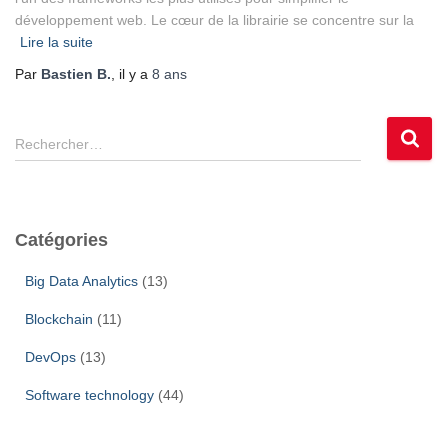
développement web. Le cœur de la librairie se concentre sur la
Lire la suite
Par
Bastien B.
, il y a
8 ans
R
Rechercher…
e
c
h
e
Catégories
r
c
Big Data Analytics
(13)
h
e
Blockchain
(11)
r
DevOps
(13)
:
Software technology
(44)