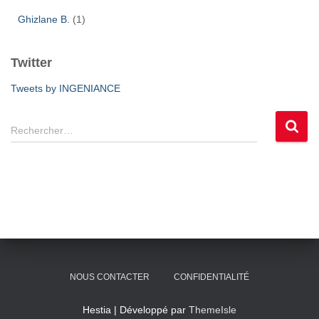
Ghizlane B.
(1)
Twitter
Tweets by INGENIANCE
R
Rechercher…
e
c
h
e
r
c
h
e
r
NOUS CONTACTER
CONFIDENTIALITÉ
:
Hestia | Développé par
ThemeIsle