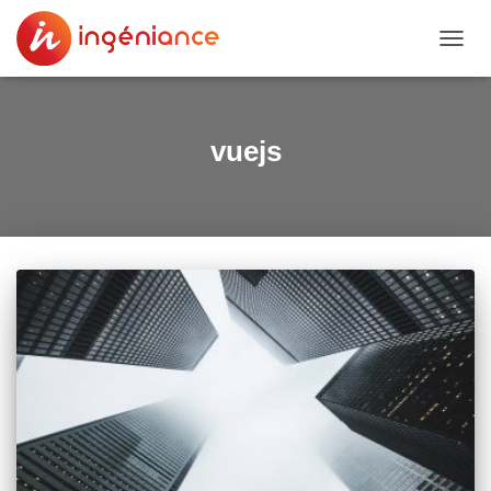
DÉPLI
vuejs