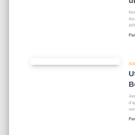
u
Nou
Azu
API
Pa
SO
U
B
Jas
d’a
min
Pa