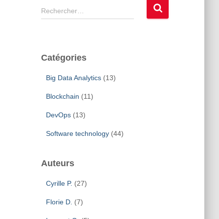
R
Rechercher…
e
c
h
e
Catégories
r
c
Big Data Analytics
(13)
h
e
Blockchain
(11)
r
DevOps
(13)
:
Software technology
(44)
Auteurs
Cyrille P.
(27)
Florie D.
(7)