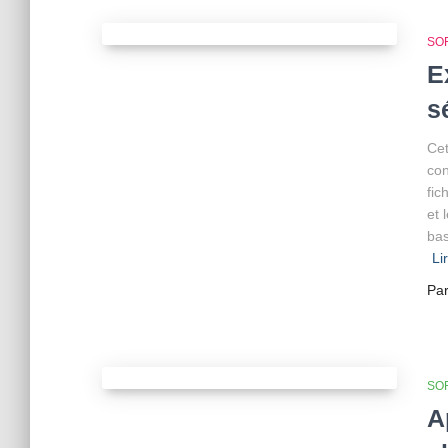
SO
E
s
Cet
con
fic
et 
bas
Li
Pa
SO
A