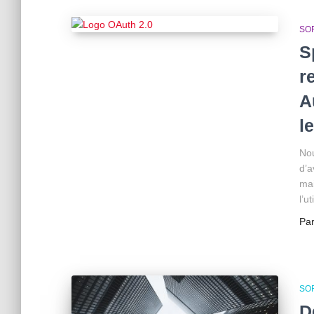
SO
S
r
A
l
Nou
d’a
mai
l’ut
Pa
SO
D