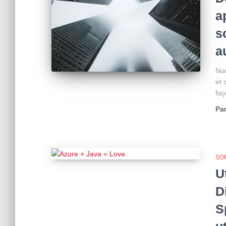
a
s
a
Nou
et 
faç
Pa
SO
U
D
S