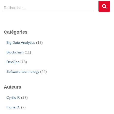
R
Rechercher…
e
c
h
e
Catégories
r
c
Big Data Analytics
(13)
h
e
Blockchain
(11)
r
DevOps
(13)
:
Software technology
(44)
Auteurs
Cyrille P.
(27)
Florie D.
(7)