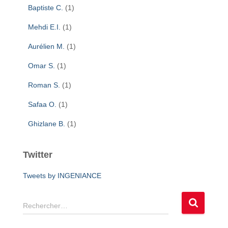
Baptiste C.
(1)
Mehdi E.I.
(1)
Aurélien M.
(1)
Omar S.
(1)
Roman S.
(1)
Safaa O.
(1)
Ghizlane B.
(1)
Twitter
Tweets by INGENIANCE
R
Rechercher…
e
c