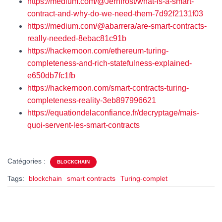
https://medium.com/@Jernfrost/what-is-a-smart-
contract-and-why-do-we-need-them-7d92f2131f03
https://medium.com/@abarrera/are-smart-contracts-
really-needed-8ebac81c91b
https://hackernoon.com/ethereum-turing-
completeness-and-rich-statefulness-explained-
e650db7fc1fb
https://hackernoon.com/smart-contracts-turing-
completeness-reality-3eb897996621
https://equationdelaconfiance.fr/decryptage/mais-
quoi-servent-les-smart-contracts
Catégories :
BLOCKCHAIN
Tags:
blockchain
smart contracts
Turing-complet