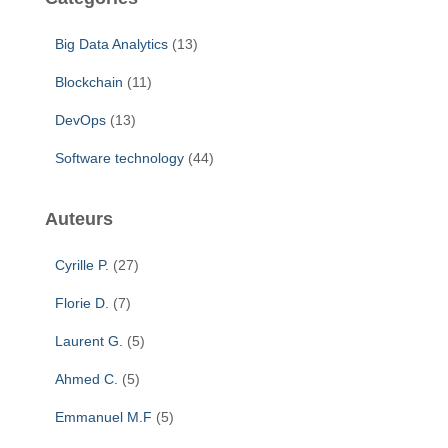
r
c
Big Data Analytics
(13)
h
e
Blockchain
(11)
r
DevOps
(13)
:
Software technology
(44)
Auteurs
Cyrille P.
(27)
Florie D.
(7)
Laurent G.
(5)
Ahmed C.
(5)
Emmanuel M.F
(5)